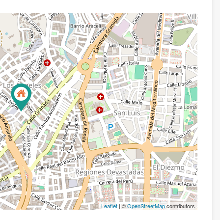
Leaflet
| ©
OpenStreetMap
contributors