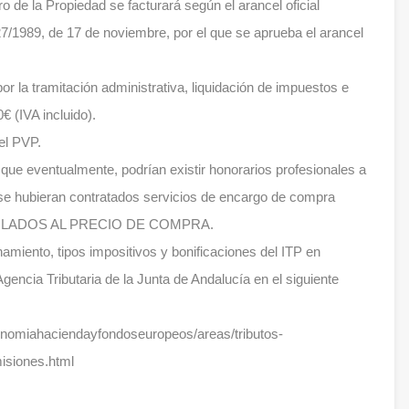
ro de la Propiedad se facturará según el arancel oficial
7/1989, de 17 de noviembre, por el que se aprueba el arancel
r la tramitación administrativa, liquidación de impuestos e
€ (IVA incluido).
el PVP.
que eventualmente, podrían existir honorarios profesionales a
 se hubieran contratados servicios de encargo de compra
VINCULADOS AL PRECIO DE COMPRA.
amiento, tipos impositivos y bonificaciones del ITP en
 Agencia Tributaria de la Junta de Andalucía en el siguiente
onomiahaciendayfondoseuropeos/areas/tributos-
isiones.html