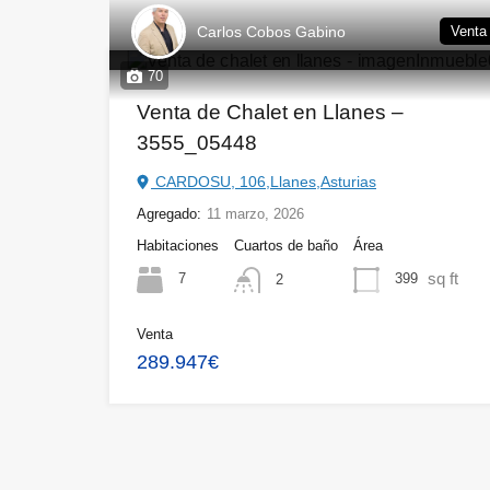
Carlos Cobos Gabino
Venta
70
Venta de Chalet en Llanes –
3555_05448
CARDOSU, 106,Llanes,Asturias
Agregado:
11 marzo, 2026
Habitaciones
Cuartos de baño
Área
sq ft
7
399
2
Venta
289.947€