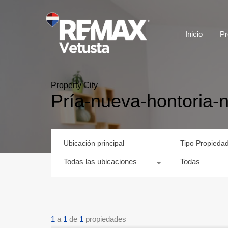
Inicio
Pr
Property City
Pría-nueva-hontoria-
Ubicación principal
Tipo Propieda
Todas las ubicaciones
Todas
1
a
1
de
1
propiedades