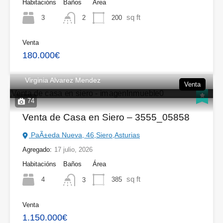
Habitacións
Baños
Área
sq ft
3
200
2
Venta
180.000€
Virginia Alvarez Mendez
Venta
74
Venta de Casa en Siero – 3555_05858
PaÃ±eda Nueva, 46,Siero,Asturias
Agregado:
17 julio, 2026
Habitacións
Baños
Área
sq ft
4
385
3
Venta
1.150.000€