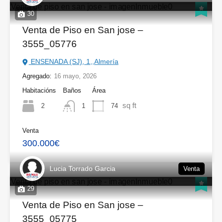
30
Venta de Piso en San jose –
3555_05776
ENSENADA (SJ), 1,,Almería
Agregado:
16 mayo, 2026
Habitacións
Baños
Área
sq ft
2
74
1
Venta
300.000€
Lucia Torrado Garcia
Venta
29
Venta de Piso en San jose –
3555_05775