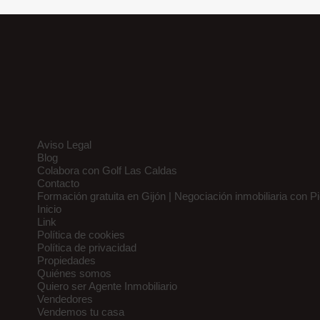
Aviso Legal
Blog
Colabora con Golf Las Caldas
Contacto
Formación gratuita en Gijón | Negociación inmobiliaria con P
Inicio
Link
Política de cookies
Política de privacidad
Propiedades
Quiénes somos
Quiero ser Agente Inmobiliario
Vendedores
Vendemos tu casa