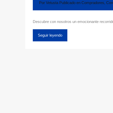
Por
Vetusta
Publicado en
Compradores
,
Con
Descubre con nosotros un emocionante recorrido 
Seguir leyendo