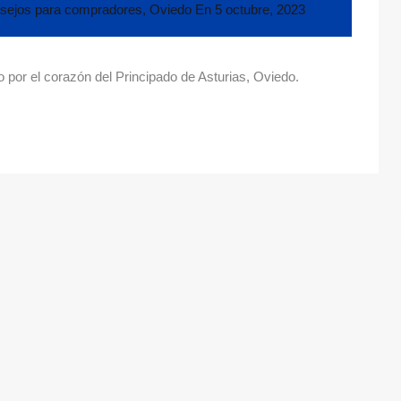
sejos para compradores
,
Oviedo
En
5 octubre, 2023
por el corazón del Principado de Asturias, Oviedo.