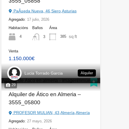
3555_05858
PaÃ±eda Nueva, 46,Siero,Asturias
Agregado:
17 julio, 2026
Habitacións
Baños
Área
sq ft
4
385
3
Venta
1.150.000€
Lucia Torrado Garcia
Alquiler
29
Alquiler de Ático en Almeria –
3555_05800
PROFESOR MULIAN, 43,Almería,Almería
Agregado:
27 mayo, 2026