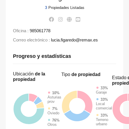
3
Propiedades Listadas
Oficina :
985061778
Correo electrónico :
lucia.figaredo@remax.es
Progreso y estadísticas
Ubicación
de la
Tipo
de propiedad
Estado
d
propiedad
propie
33%
Garaje
10%
Asturias
33%
prov
Local
comercial
7%
Oviedo
33%
Terreno
76%
urbano
Otros