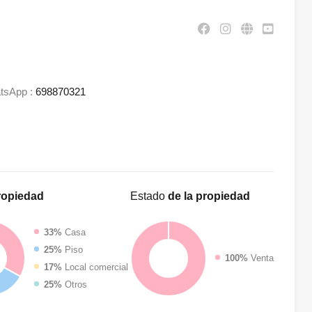
tsApp :
698870321
ropiedad
Estado
de la propiedad
33%
Casa
25%
Piso
100%
Venta
17%
Local comercial
25%
Otros