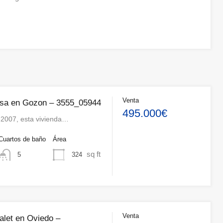
Venta
asa en Gozon – 3555_05944
495.000€
 2007, esta vivienda…
Cuartos de baño
Área
sq ft
324
5
Venta
alet en Oviedo –