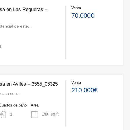
Venta
sa en Las Regueras –
70.000€
otencial de este…
t
Venta
sa en Aviles – 3555_05325
210.000€
a casa con…
Cuartos de baño
Área
sq ft
140
1