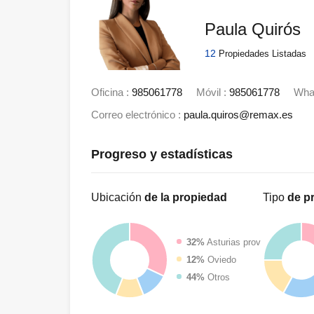
Paula Quirós
12
Propiedades Listadas
Oficina :
985061778
Móvil :
985061778
Wha
Correo electrónico :
paula.quiros@remax.es
Progreso y estadísticas
Ubicación
de la propiedad
Tipo
de p
32%
Asturias prov
12%
Oviedo
44%
Otros