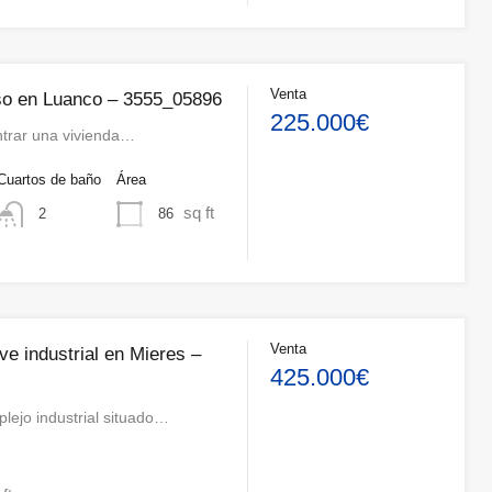
Venta
so en Luanco – 3555_05896
225.000€
ontrar una vivienda…
Cuartos de baño
Área
sq ft
86
2
Venta
e industrial en Mieres –
425.000€
lejo industrial situado…