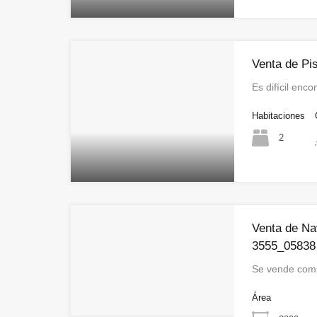
Venta de Pi
Es difícil enc
Habitaciones
2
Venta de Nav
3555_05838
Se vende comp
Área