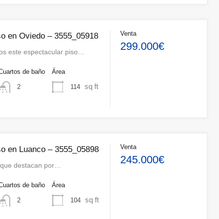
Venta
so en Oviedo – 3555_05918
299.000€
s este espectacular piso…
Cuartos de baño
Área
sq ft
114
2
Venta
so en Luanco – 3555_05898
245.000€
 que destacan por…
Cuartos de baño
Área
sq ft
104
2