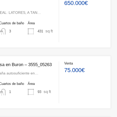
650.000€
EAL: LATORES, A TAN…
Cuartos de baño
Área
sq ft
431
3
Venta
sa en Buron – 3555_05263
75.000€
ña autosuficiente en…
Cuartos de baño
Área
sq ft
93
1