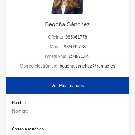
Begoña Sánchez
Oficina:
985061778
Móvil:
985061778
WhatsApp:
698870321
Correo electrónico:
begona.sanchez@remax.es
Ver Mis Listados
Nombre
Correo electrónico