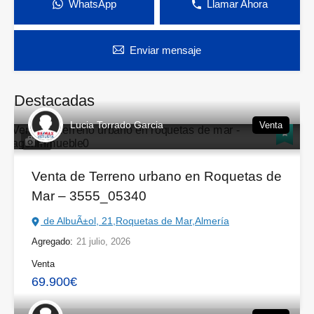
WhatsApp
Llamar Ahora
Enviar mensaje
Destacadas
Lucia Torrado Garcia
Venta
14
Venta de Terreno urbano en Roquetas de
Mar – 3555_05340
de AlbuÃ±ol, 21,Roquetas de Mar,Almería
Agregado:
21 julio, 2026
Venta
69.900€