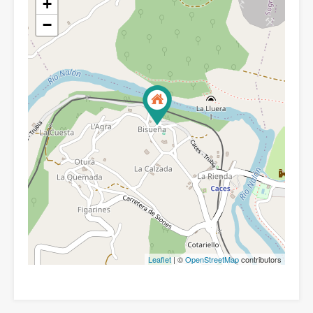
+
−
Leaflet
| ©
OpenStreetMap
contributors