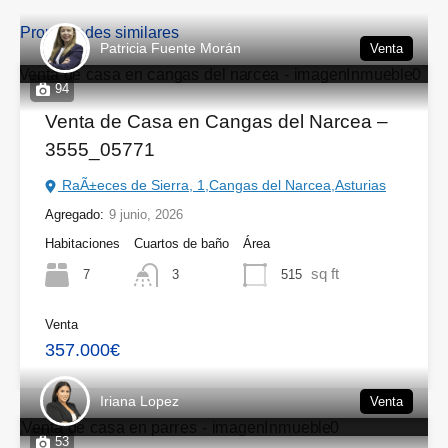
Propiedades similares
Patricia Fuente Morán
Venta
94
Venta de Casa en Cangas del Narcea –
3555_05771
RaÃ±eces de Sierra, 1,Cangas del Narcea,Asturias
Agregado:
9 junio, 2026
Habitaciones
Cuartos de baño
Área
sq ft
7
515
3
Venta
357.000€
Iriana Lopez
Venta
53