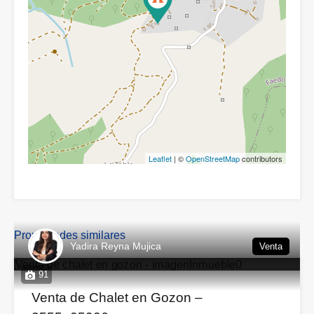
Leaflet
| ©
OpenStreetMap
contributors
Propiedades similares
Yadira Reyna Mujica
Venta
91
Venta de Chalet en Gozon –