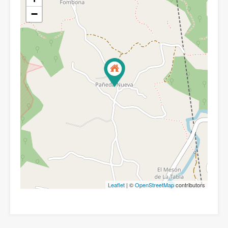
−
Leaflet
| ©
OpenStreetMap
contributors