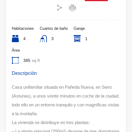
Habitaciones
Cuartos de baño
Garaje
4
3
1
Área
385
sq ft
Descripción
Casa unifamiliar situada en Pañeda Nueva, en Siero
(Asturias), a unos veinte minutos en coche de la ciudad;
todo ello en un entorno tranquilo y con magníficas vistas
a la montaña.
La vivienda se distribuye en tres plantas:
– La planta principal (200m²) dispone de tres dormitorios