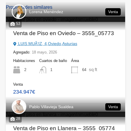
Propiedades similares
Lorena Menéndez
Venta
53
Venta de Piso en Oviedo – 3555_05773
LUIS MUÃ‘IZ, 4,Oviedo,Asturias
Agregado:
18 mayo, 2026
Habitaciones
Cuartos de baño
Área
sq ft
2
64
1
Venta
234.947€
Pablo Villavieja Sualdea
Venta
28
Venta de Piso en Llanera – 3555_05774