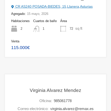
CR AS240 POSADA-BIEDES, 15,Llanera,Asturias
Agregado:
15 mayo, 2026
Habitaciones
Cuartos de baño
Área
sq ft
2
72
1
Venta
115.000€
Virginia Alvarez Mendez
Oficina:
985061778
Correo electrónico:
virginia.alvarez@remax.es