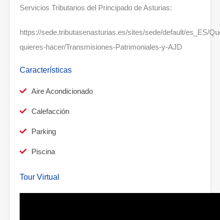
Servicios Tributarios del Principado de Asturias:
https://sede.tributasenasturias.es/sites/sede/default/es_ES/Qu
quieres-hacer/Transmisiones-Patrimoniales-y-AJD
Características
Aire Acondicionado
Calefacción
Parking
Piscina
Tour Virtual