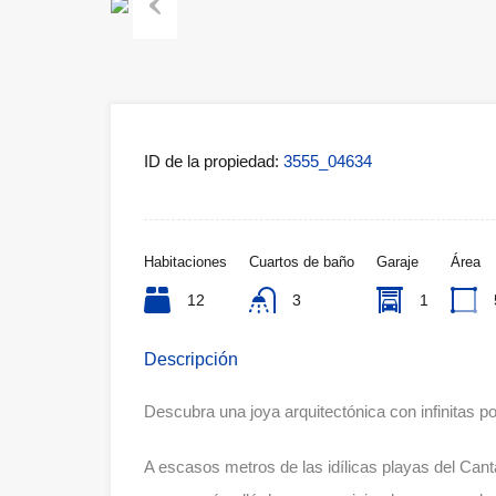
Previous
ID de la propiedad:
3555_04634
Habitaciones
Cuartos de baño
Garaje
Área
12
3
1
Descripción
Descubra una joya arquitectónica con infinitas po
A escasos metros de las idílicas playas del Can