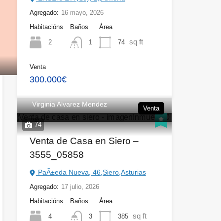
Agregado:
16 mayo, 2026
Habitacións
Baños
Área
sq ft
2
74
1
Venta
300.000€
Virginia Alvarez Mendez
Venta
74
Venta de Casa en Siero –
3555_05858
PaÃ±eda Nueva, 46,Siero,Asturias
Agregado:
17 julio, 2026
Habitacións
Baños
Área
sq ft
4
385
3