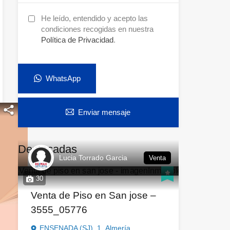
He leído, entendido y acepto las
condiciones recogidas en nuestra
Política de Privacidad
.
WhatsApp
Enviar mensaje
Destacadas
Lucia Torrado Garcia
Venta
30
Venta de Piso en San jose –
3555_05776
ENSENADA (SJ), 1,,Almería