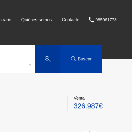
liario
Quiénes somos
Contacto
985061778
Buscar
Venta
326.987€