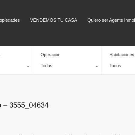
opiedades
VENDEMOS TU CASA
Quiero ser Agente Inmobi
d
Operación
Habitaciones
Todas
Todos
o – 3555_04634