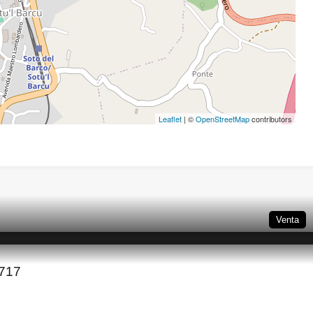
Leaflet
| ©
OpenStreetMap
contributors
Venta
5717