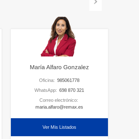
Next
María Alfaro Gonzalez
Oficina:
985061778
WhatsApp:
698 870 321
Correo electrónico:
maria.alfaro@remax.es
Ver Mis Listados