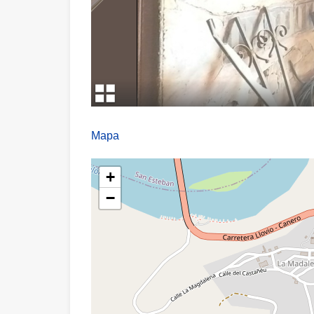
Mapa
+
−