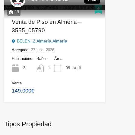
19
Venta de Piso en Almeria –
3555_05790
BELEN, 2,Almería,Almería
Agregado:
27 julio, 2026
Habitacións
Baños
Área
sq ft
3
98
1
Venta
149.000€
Tipos Propiedad