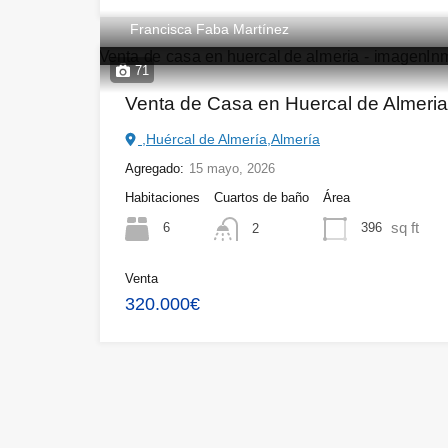
Francisca Faba Martínez
71
Venta de Casa en Huercal de Almeri
,Huércal de Almería,Almería
Agregado:
15 mayo, 2026
Habitaciones
Cuartos de baño
Área
sq ft
6
396
2
Venta
320.000€