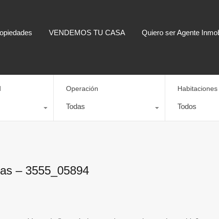
opiedades
VENDEMOS TU CASA
Quiero ser Agente Inmobi
d
Operación
Habitaciones
Todas
Todos
rnas – 3555_05894