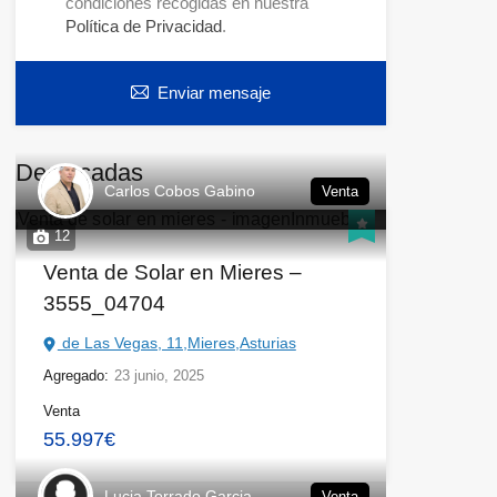
condiciones recogidas en nuestra
Política de Privacidad
.
Enviar mensaje
Destacadas
Carlos Cobos Gabino
Venta
12
Venta de Solar en Mieres –
3555_04704
de Las Vegas, 11,Mieres,Asturias
Agregado:
23 junio, 2025
Venta
55.997€
Lucia Torrado Garcia
Venta