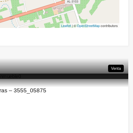
Leaflet
| ©
OpenStreetMap
contributors
Venta
eras – 3555_05875