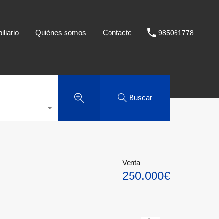
liario
Quiénes somos
Contacto
985061778
Buscar
Venta
250.000€