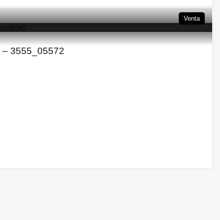
Venta
a – 3555_05572