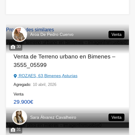
Propiedades similares
Aroa De Pedro Cuervo
Venta
30
Venta de Terreno urbano en Bimenes –
3555_05599
ROZAES, 63,Bimenes,Asturias
Agregado:
10 abril, 2026
Venta
29.900€
Sara Álvarez Cavalheiro
Venta
31