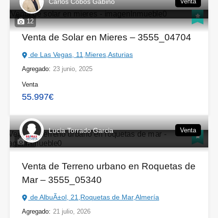
Carlos Cobos Gabino
Venta
12
Venta de Solar en Mieres – 3555_04704
de Las Vegas, 11,Mieres,Asturias
Agregado:
23 junio, 2025
Venta
55.997€
Lucia Torrado Garcia
Venta
14
Venta de Terreno urbano en Roquetas de
Mar – 3555_05340
de AlbuÃ±ol, 21,Roquetas de Mar,Almería
Agregado:
21 julio, 2026