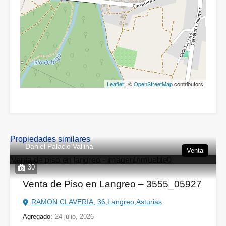
Leaflet
| ©
OpenStreetMap
contributors
Propiedades similares
Daniel Palacio Vallina
Venta
30
Venta de Piso en Langreo – 3555_05927
RAMON CLAVERIA, 36,Langreo,Asturias
Agregado:
24 julio, 2026