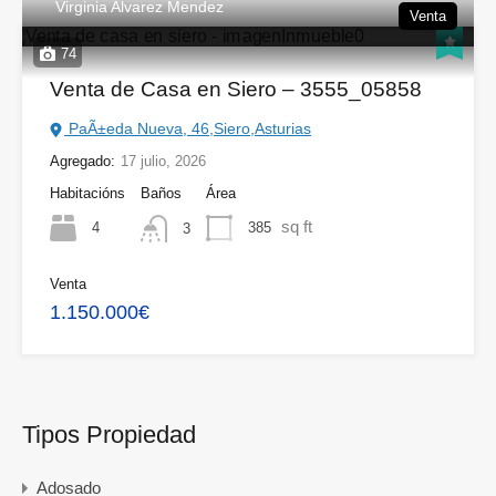
Virginia Alvarez Mendez
Venta
74
Venta de Casa en Siero – 3555_05858
PaÃ±eda Nueva, 46,Siero,Asturias
Agregado:
17 julio, 2026
Habitacións
Baños
Área
sq ft
4
385
3
Venta
1.150.000€
Tipos Propiedad
Adosado