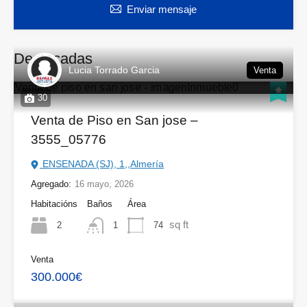
Enviar mensaje
Destacadas
Lucia Torrado Garcia
Venta
30
Venta de Piso en San jose –
3555_05776
ENSENADA (SJ), 1,,Almería
Agregado:
16 mayo, 2026
Habitacións
Baños
Área
sq ft
2
74
1
Venta
300.000€