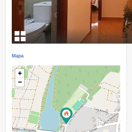
Mapa
+
−