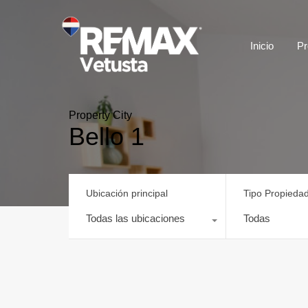
Inicio
Pr
Property City
Bello 1
Ubicación principal
Tipo Propieda
Todas las ubicaciones
Todas