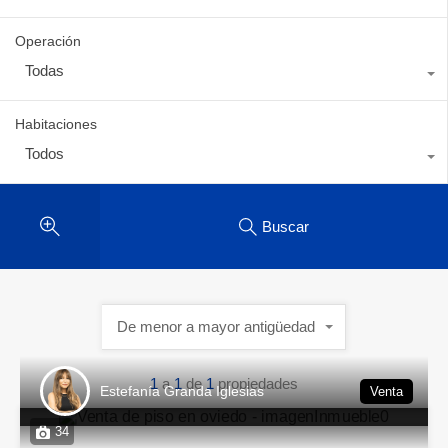
Operación
Todas
Habitaciones
Todos
Buscar
De menor a mayor antigüedad
1
a
1
de
1
propiedades
Estefanía Granda Iglesias
Venta
34