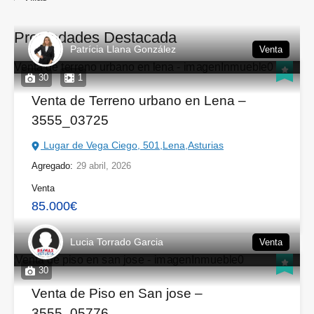
Propiedades Destacada
Patrícia Llana González
Venta
30
1
Venta de Terreno urbano en Lena –
3555_03725
Lugar de Vega Ciego, 501,Lena,Asturias
Agregado:
29 abril, 2026
Venta
85.000€
Lucia Torrado Garcia
Venta
30
Venta de Piso en San jose –
3555_05776