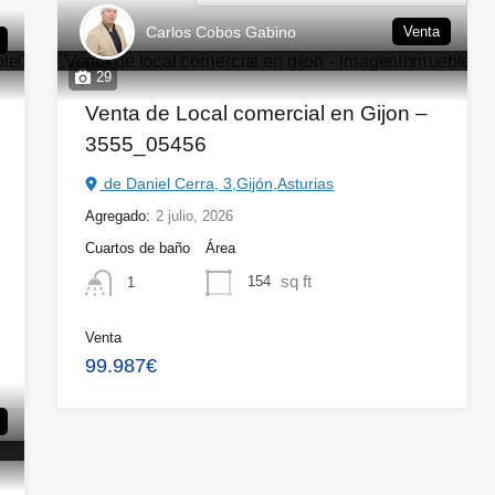
Carlos Cobos Gabino
Venta
29
Venta de Local comercial en Gijon –
3555_05456
de Daniel Cerra, 3,Gijón,Asturias
Agregado:
2 julio, 2026
Cuartos de baño
Área
sq ft
154
1
Venta
99.987€