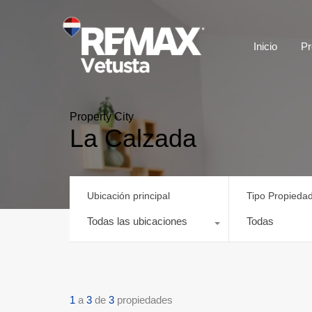
Inicio
Pr
Property City
La Calzada
Ubicación principal
Tipo Propieda
Todas las ubicaciones
Todas
1
a
3
de
3
propiedades