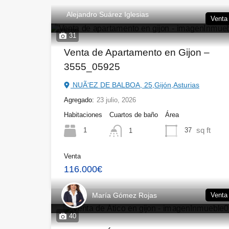
Alejandro Suárez Iglesias
Venta
31
Venta de Apartamento en Gijon –
3555_05925
NUÃ‘EZ DE BALBOA, 25,Gijón,Asturias
Agregado:
23 julio, 2026
Habitaciones
Cuartos de baño
Área
sq ft
1
37
1
Venta
116.000€
María Gómez Rojas
Venta
40