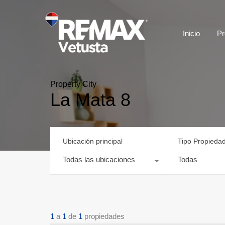
Inicio
Pr
Property City
La Mata 8
Ubicación principal
Tipo Propieda
Todas las ubicaciones
Todas
1
a
1
de
1
propiedades