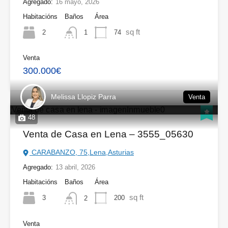
Agregado:
16 mayo, 2026
Habitacións
Baños
Área
sq ft
2
74
1
Venta
300.000€
Melissa Llopiz Parra
Venta
48
Venta de Casa en Lena – 3555_05630
CARABANZO, 75,Lena,Asturias
Agregado:
13 abril, 2026
Habitacións
Baños
Área
sq ft
3
200
2
Venta