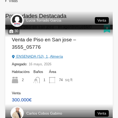
Villas
Propiedades Destacada
Lucia Torrado Garcia
Venta
30
Venta de Piso en San jose –
3555_05776
ENSENADA (SJ), 1,,Almería
Agregado:
16 mayo, 2026
Habitacións
Baños
Área
sq ft
2
74
1
Venta
300.000€
Carlos Cobos Gabino
Venta