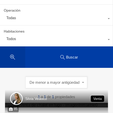
Operación
Todas
Habitaciones
Todos
Buscar
De menor a mayor antigüedad
1
a
1
de
1
propiedades
Silvia Velasco
Venta
85