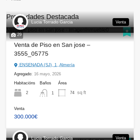
Propiedades Destacada
Lucia Torrado Garcia
Venta
29
Venta de Piso en San jose –
3555_05775
ENSENADA (SJ), 1,,Almería
Agregado:
16 mayo, 2026
Habitacións
Baños
Área
sq ft
2
74
1
Venta
300.000€
Lucia Torrado Garcia
Venta