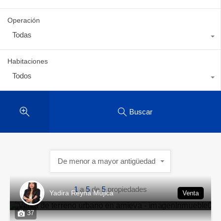
Operación
Todas
Habitaciones
Todos
Buscar
De menor a mayor antigüedad
1
a
5
de
5
propiedades
Yadira Reyna Mujica
Venta
37