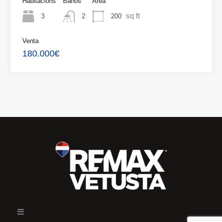
Habitacións
Baños
Área
sq ft
3
200
2
Venta
180.000€