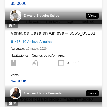
35.000€
Dayane Siqueira Salles
Venta
28
Venta de Casa en Amieva – 3555_05181
418, 10,Amieva,Asturias
Agregado:
18 mayo, 2026
Habitaciones
Cuartos de baño
Área
sq ft
1
30
1
Venta
54.000€
Carmen Llanos Bernardo
Venta
45