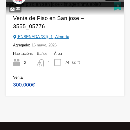
30
Venta de Piso en San jose –
3555_05776
ENSENADA (SJ), 1,,Almería
Agregado:
16 mayo, 2026
Habitacións
Baños
Área
sq ft
2
74
1
Venta
300.000€