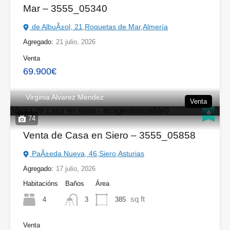
Mar – 3555_05340
de AlbuÃ±ol, 21,Roquetas de Mar,Almería
Agregado:
21 julio, 2026
Venta
69.900€
Virginia Alvarez Mendez
Venta
74
Venta de Casa en Siero – 3555_05858
PaÃ±eda Nueva, 46,Siero,Asturias
Agregado:
17 julio, 2026
Habitacións
Baños
Área
sq ft
4
385
3
Venta