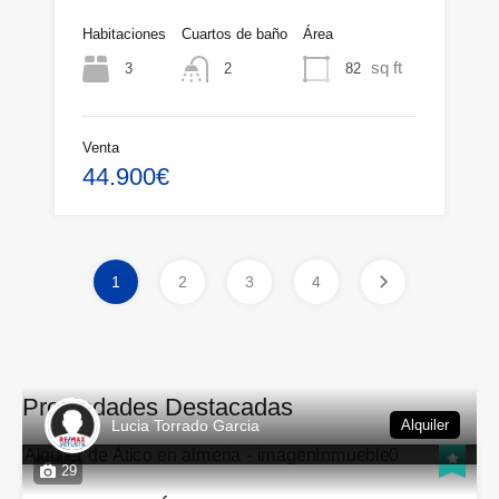
Habitaciones
Cuartos de baño
Área
sq ft
3
82
2
Venta
44.900€
1
2
3
4
Propiedades Destacadas
Lucia Torrado Garcia
Alquiler
29