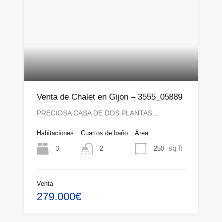
Venta de Chalet en Gijon – 3555_05889
PRECIOSA CASA DE DOS PLANTAS…
Habitaciones
Cuartos de baño
Área
sq ft
3
250
2
Venta
279.000€