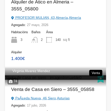
Alquiler de Ático en Almeria –
3555_05800
PROFESOR MULIAN, 43,Almería,Almería
Agregado:
27 mayo, 2026
Habitacións
Baños
Área
sq ft
3
140
2
Alquiler
1.400€
Virginia Alvarez Mendez
Venta
74
Venta de Casa en Siero – 3555_05858
PaÃ±eda Nueva, 46,Siero,Asturias
Agregado:
17 julio, 2026