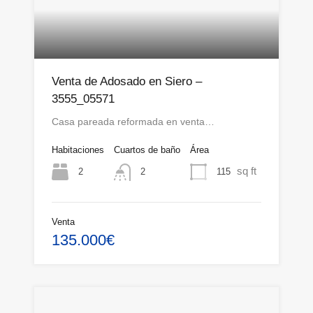
Venta de Adosado en Siero –
3555_05571
Casa pareada reformada en venta…
Habitaciones
Cuartos de baño
Área
sq ft
2
115
2
Venta
135.000€