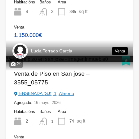
Habitacións
Baños
Área
sq ft
4
385
3
Venta
1.150.000€
Lucia Torrado Garcia
Venta
29
Venta de Piso en San jose –
3555_05775
ENSENADA (SJ), 1,,Almería
Agregado:
16 mayo, 2026
Habitacións
Baños
Área
sq ft
2
74
1
Venta