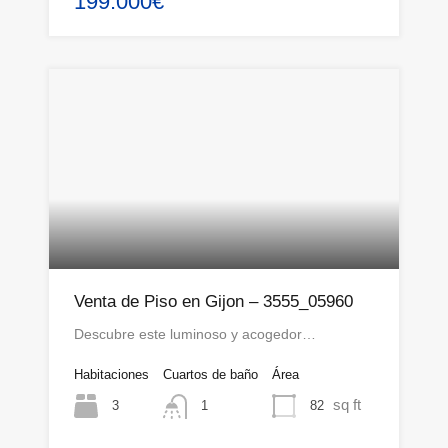
199.000€
Venta de Piso en Gijon – 3555_05960
Descubre este luminoso y acogedor…
Habitaciones
Cuartos de baño
Área
sq ft
3
82
1