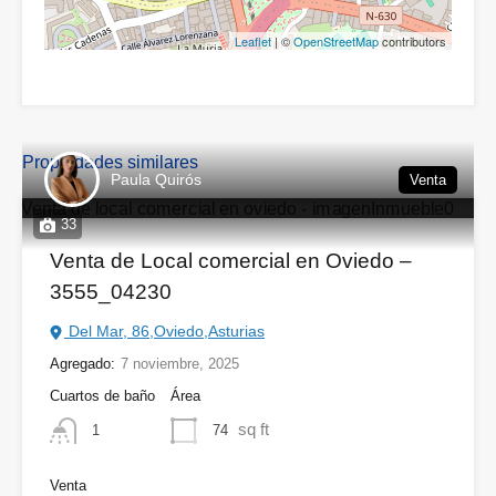
Leaflet
| ©
OpenStreetMap
contributors
Propiedades similares
Paula Quirós
Venta
33
Venta de Local comercial en Oviedo –
3555_04230
Del Mar, 86,Oviedo,Asturias
Agregado:
7 noviembre, 2025
Cuartos de baño
Área
sq ft
74
1
Venta