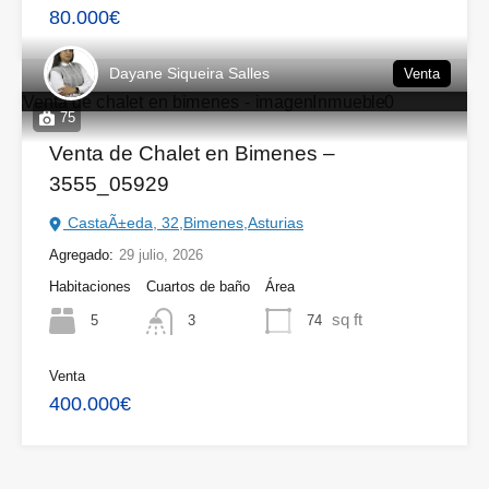
80.000€
Dayane Siqueira Salles
Venta
75
Venta de Chalet en Bimenes –
3555_05929
CastaÃ±eda, 32,Bimenes,Asturias
Agregado:
29 julio, 2026
Habitaciones
Cuartos de baño
Área
sq ft
5
74
3
Venta
400.000€