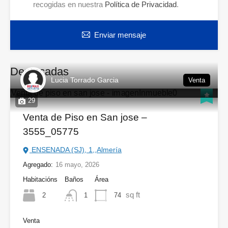
recogidas en nuestra
Política de Privacidad
.
Enviar mensaje
Destacadas
Lucia Torrado Garcia
Venta
29
Venta de Piso en San jose –
3555_05775
ENSENADA (SJ), 1,,Almería
Agregado:
16 mayo, 2026
Habitacións
Baños
Área
sq ft
2
74
1
Venta