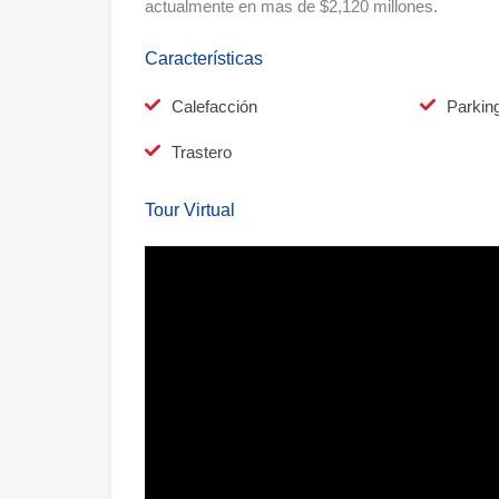
actualmente en mas de $2,120 millones.
Características
Calefacción
Parkin
Trastero
Tour Virtual