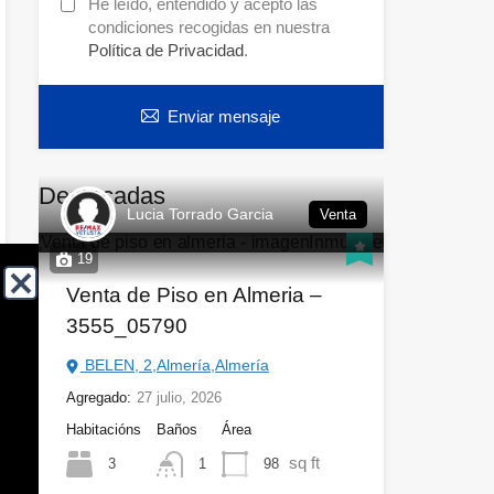
He leído, entendido y acepto las
condiciones recogidas en nuestra
Política de Privacidad
.
Enviar mensaje
Destacadas
Lucia Torrado Garcia
Venta
19
Venta de Piso en Almeria –
3555_05790
BELEN, 2,Almería,Almería
Agregado:
27 julio, 2026
Habitacións
Baños
Área
sq ft
3
98
1