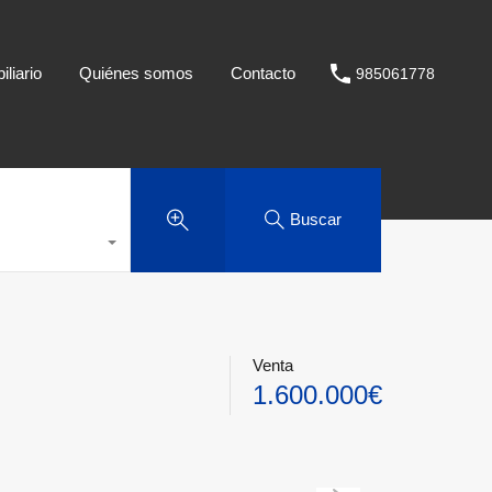
liario
Quiénes somos
Contacto
985061778
Buscar
Venta
1.600.000€