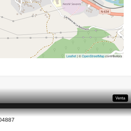
Leaflet
| ©
OpenStreetMap
contributors
Venta
_04887