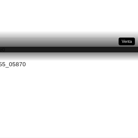
Venta
555_05870