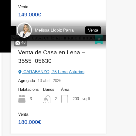
Venta
149.000€
Melissa Llopiz Parra
Venta
48
Venta de Casa en Lena –
3555_05630
CARABANZO, 75,Lena,Asturias
Agregado:
13 abril, 2026
Habitacións
Baños
Área
sq ft
3
200
2
Venta
180.000€