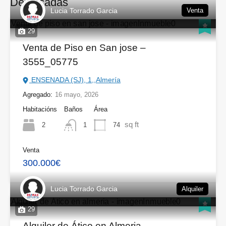
Destacadas
Lucia Torrado Garcia
Venta
29
Venta de Piso en San jose –
3555_05775
ENSENADA (SJ), 1,,Almería
Agregado:
16 mayo, 2026
Habitacións
Baños
Área
sq ft
2
74
1
Venta
300.000€
Lucia Torrado Garcia
Alquiler
29
Alquiler de Ático en Almeria –