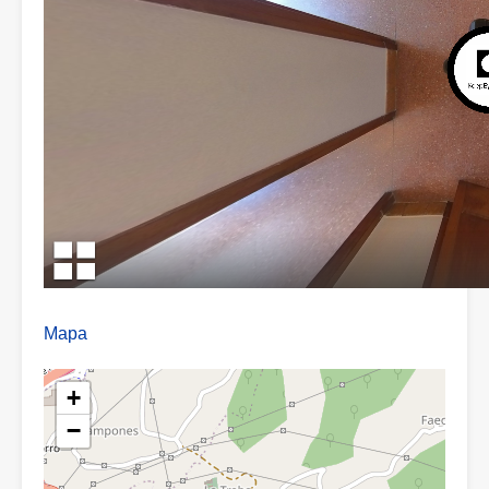
Mapa
+
−