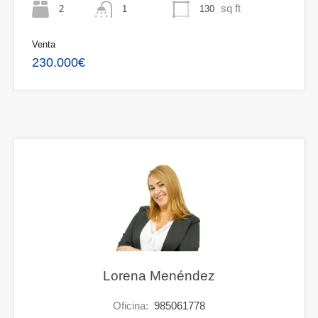
sq ft
2
130
1
Venta
230.000€
Lorena Menéndez
Oficina:
985061778