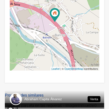
Leaflet
| ©
OpenStreetMap
contributors
Propiedades similares
Abraham Capita Álvarez
Venta
31