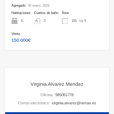
Agregado:
30 enero, 2026
Habitaciones
Cuartos de baño
Área
sq ft
5
155
3
Venta
150.000€
Virginia Alvarez Mendez
Oficina:
985061778
Correo electrónico:
virginia.alvarez@remax.es