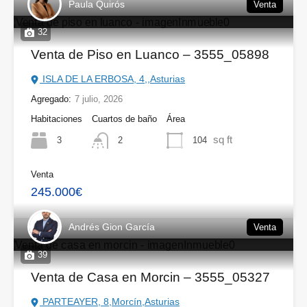
Paula Quirós
Venta
32
Venta de Piso en Luanco – 3555_05898
ISLA DE LA ERBOSA, 4,,Asturias
Agregado:
7 julio, 2026
Habitaciones
Cuartos de baño
Área
sq ft
3
104
2
Venta
245.000€
Andrés Gion García
Venta
39
Venta de Casa en Morcin – 3555_05327
PARTEAYER, 8,Morcín,Asturias