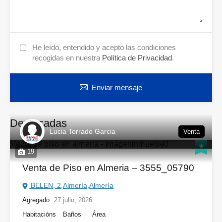
He leído, entendido y acepto las condiciones
recogidas en nuestra
Política de Privacidad
.
Enviar mensaje
Destacadas
Lucia Torrado Garcia
Venta
19
Venta de Piso en Almeria – 3555_05790
BELEN, 2,Almería,Almería
Agregado:
27 julio, 2026
Habitacións
Baños
Área