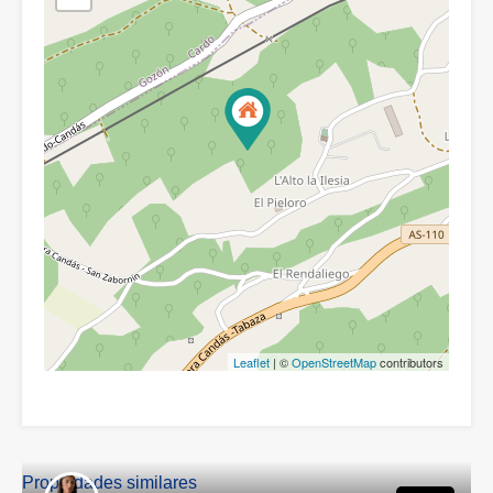
Leaflet
| ©
OpenStreetMap
contributors
Propiedades similares