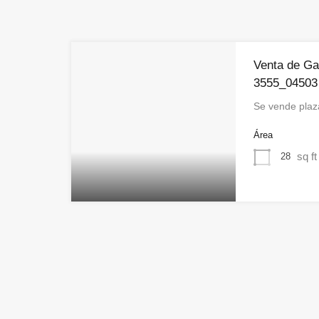
Venta de Ga
3555_04503
Se vende pla
Área
sq ft
28