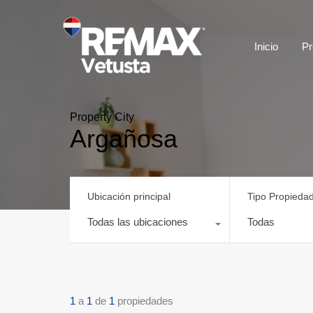
Inicio
Pr
Property City
Argañosa
Ubicación principal
Tipo Propieda
Todas las ubicaciones
Todas
1
a
1
de
1
propiedades