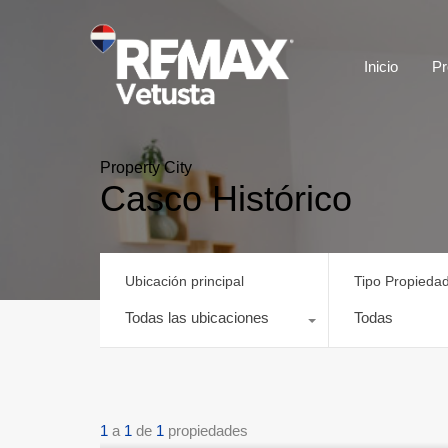
Inicio
Pr
Property City
Casco Histórico
Ubicación principal
Tipo Propieda
Todas las ubicaciones
Todas
1
a
1
de
1
propiedades