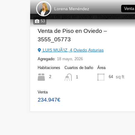
Lorena Menéndez
Venta
53
Venta de Piso en Oviedo –
3555_05773
LUIS MUÃ‘IZ, 4,Oviedo,Asturias
Agregado:
18 mayo, 2026
Habitaciones
Cuartos de baño
Área
sq ft
2
64
1
Venta
234.947€