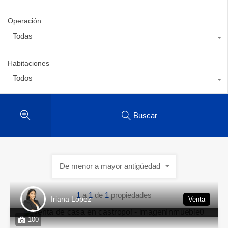
Operación
Todas
Habitaciones
Todos
Buscar
De menor a mayor antigüedad
1
a
1
de
1
propiedades
Iriana Lopez
Venta
100