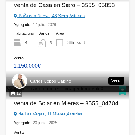
Venta de Casa en Siero – 3555_05858
PaÃ±eda Nueva, 46,Siero,Asturias
Agregado:
17 julio, 2026
Habitacións
Baños
Área
sq ft
4
385
3
Venta
1.150.000€
Carlos Cobos Gabino
Venta
12
Venta de Solar en Mieres – 3555_04704
de Las Vegas, 11,Mieres,Asturias
Agregado:
23 junio, 2025
Venta