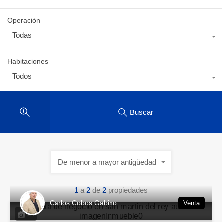
Operación
Todas
Habitaciones
Todos
Buscar
De menor a mayor antigüedad
1
a
2
de
2
propiedades
Carlos Cobos Gabino
Venta
34