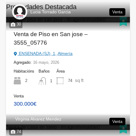
Propiedades Destacada
Lucia Torrado Garcia
Venta
30
Venta de Piso en San jose –
3555_05776
ENSENADA (SJ), 1,,Almería
Agregado:
16 mayo, 2026
Habitacións
Baños
Área
sq ft
2
74
1
Venta
300.000€
Virginia Alvarez Mendez
Venta
74