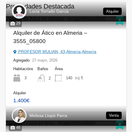
Propiedades Destacada
Lucia Torrado Garcia
Alquiler
29
Alquiler de Ático en Almeria –
3555_05800
PROFESOR MULIAN, 43,Almería,Almería
Agregado:
27 mayo, 2026
Habitacións
Baños
Área
sq ft
3
140
2
Alquiler
1.400€
Melissa Llopiz Parra
Venta
48