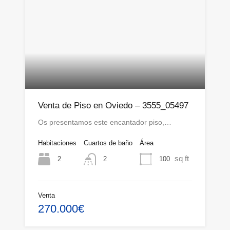
Venta de Piso en Oviedo – 3555_05497
Os presentamos este encantador piso,…
Habitaciones
Cuartos de baño
Área
sq ft
2
100
2
Venta
270.000€