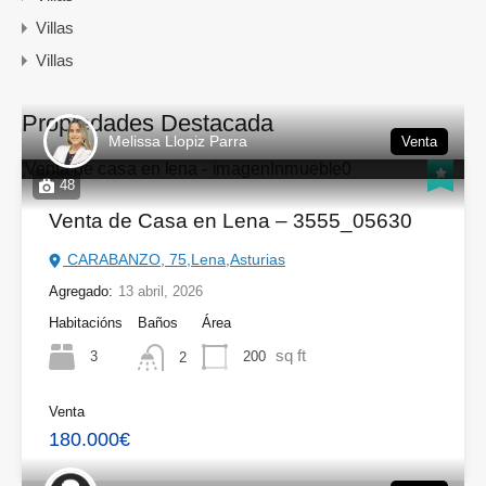
Villas
Villas
Propiedades Destacada
Melissa Llopiz Parra
Venta
48
Venta de Casa en Lena – 3555_05630
CARABANZO, 75,Lena,Asturias
Agregado:
13 abril, 2026
Habitacións
Baños
Área
sq ft
3
200
2
Venta
180.000€