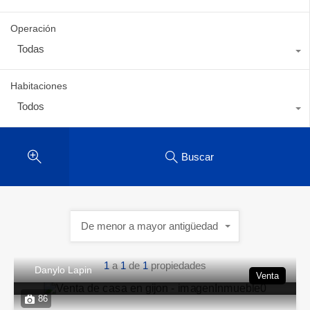
Operación
Todas
Habitaciones
Todos
Buscar
De menor a mayor antigüedad
1
a
1
de
1
propiedades
Danylo Lapin
Venta
86