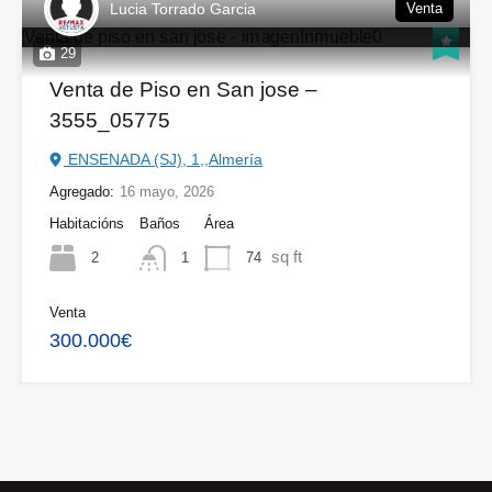
Lucia Torrado Garcia
Venta
29
Venta de Piso en San jose –
3555_05775
ENSENADA (SJ), 1,,Almería
Agregado:
16 mayo, 2026
Habitacións
Baños
Área
sq ft
2
74
1
Venta
300.000€