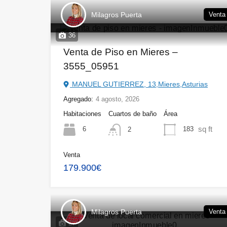
Milagros Puerta
Venta
36
Venta de Piso en Mieres –
3555_05951
MANUEL GUTIERREZ, 13,Mieres,Asturias
Agregado:
4 agosto, 2026
Habitaciones
Cuartos de baño
Área
sq ft
6
183
2
Venta
179.900€
Milagros Puerta
Venta
27