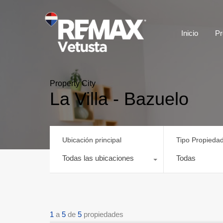
Inicio
Pr
Property City
La Villa - Bazuelo
Ubicación principal
Tipo Propieda
Todas las ubicaciones
Todas
1
a
5
de
5
propiedades