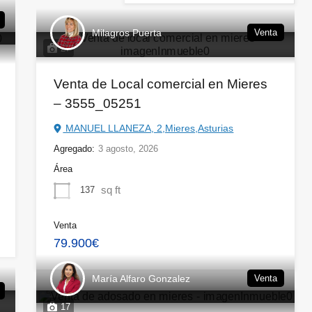
Milagros Puerta
Venta
27
Venta de Local comercial en Mieres
– 3555_05251
MANUEL LLANEZA, 2,Mieres,Asturias
Agregado:
3 agosto, 2026
Área
sq ft
137
Venta
79.900€
María Alfaro Gonzalez
Venta
17