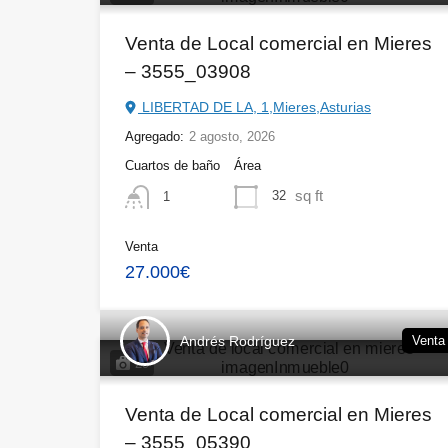
Venta de Local comercial en Mieres
– 3555_03908
LIBERTAD DE LA, 1,Mieres,Asturias
Agregado:
2 agosto, 2026
Cuartos de baño
Área
sq ft
32
1
Venta
27.000€
Andrés Rodríguez
Venta
29
Venta de Local comercial en Mieres
– 3555_05390