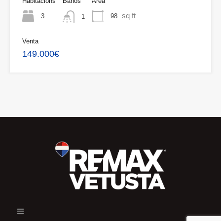
Habitacións
Baños
Área
sq ft
3
98
1
Venta
149.000€