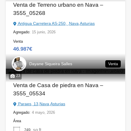
Venta de Terreno urbano en Nava –
3555_05268
Antigua Carretera AS-250, ,Nava,Asturias
Agregado:
15 junio, 2026
Venta
46.987€
Dayane Siqueira Salles
Venta
23
Venta de Casa de piedra en Nava –
3555_05534
Paraes, 13,Nava,Asturias
Agregado:
4 mayo, 2026
Área
sq ft
249