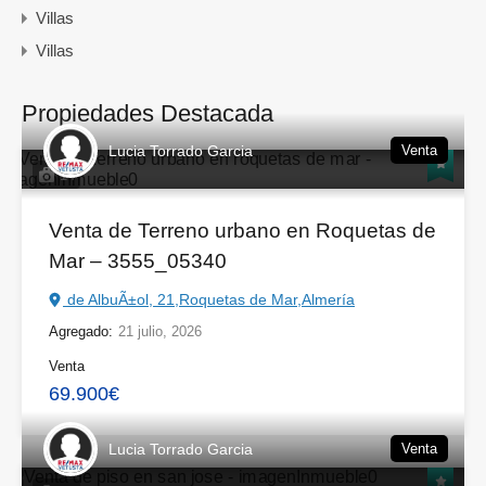
Villas
Villas
Propiedades Destacada
Lucia Torrado Garcia
Venta
14
Venta de Terreno urbano en Roquetas de
Mar – 3555_05340
de AlbuÃ±ol, 21,Roquetas de Mar,Almería
Agregado:
21 julio, 2026
Venta
69.900€
Lucia Torrado Garcia
Venta