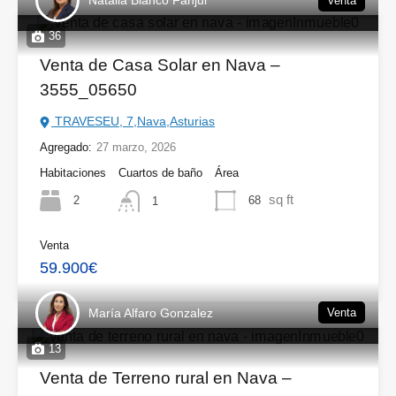
Natalia Blanco Fanjul
Venta
36
Venta de Casa Solar en Nava –
3555_05650
TRAVESEU, 7,Nava,Asturias
Agregado:
27 marzo, 2026
Habitaciones
Cuartos de baño
Área
sq ft
2
68
1
Venta
59.900€
María Alfaro Gonzalez
Venta
13
Venta de Terreno rural en Nava –