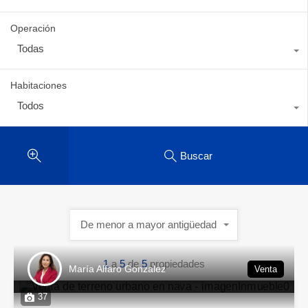
Operación
Todas
Habitaciones
Todos
Buscar
De menor a mayor antigüedad
1
a
5
de
5
propiedades
María Alfaro Gonzalez
Venta
37