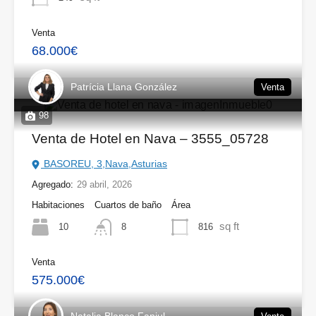
Venta
68.000€
Patrícia Llana González
Venta
98
Venta de Hotel en Nava – 3555_05728
BASOREU, 3,Nava,Asturias
Agregado:
29 abril, 2026
Habitaciones
Cuartos de baño
Área
sq ft
10
816
8
Venta
575.000€