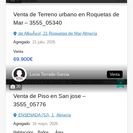
Venta de Terreno urbano en Roquetas de
Mar – 3555_05340
de AlbuÃ±ol, 21,Roquetas de Mar,Almería
Agregado:
21 julio, 2026
Venta
69.900€
Lucia Torrado Garcia
Venta
30
Venta de Piso en San jose –
3555_05776
ENSENADA (SJ), 1,,Almería
Agregado:
16 mayo, 2026
Habitacións
Baños
Área