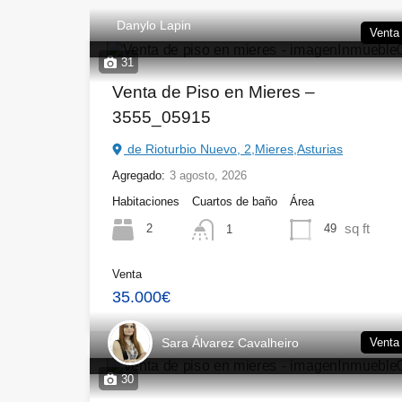
Danylo Lapin
Venta
31
Venta de Piso en Mieres –
3555_05915
de Rioturbio Nuevo, 2,Mieres,Asturias
Agregado:
3 agosto, 2026
Habitaciones
Cuartos de baño
Área
sq ft
2
49
1
Venta
35.000€
Sara Álvarez Cavalheiro
Venta
30