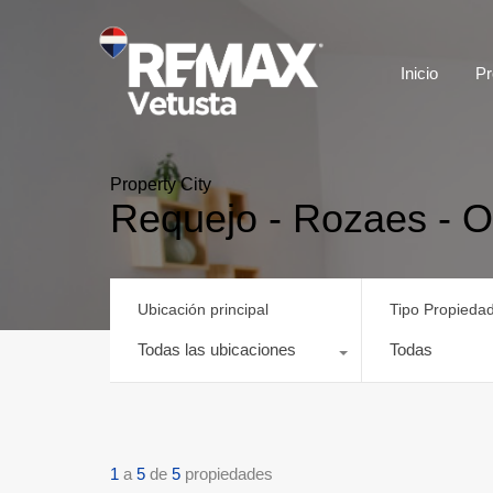
Inicio
Pr
Property City
Requejo - Rozaes - 
Ubicación principal
Tipo Propieda
Todas las ubicaciones
Todas
1
a
5
de
5
propiedades