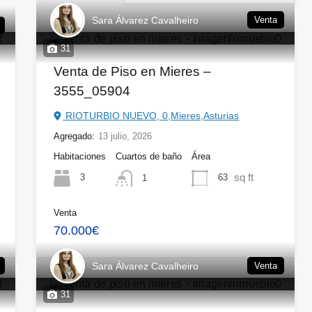
Sara Álvarez Cavalheiro
Venta
31
Venta de Piso en Mieres –
3555_05904
RIOTURBIO NUEVO, 0,Mieres,Asturias
Agregado:
13 julio, 2026
Habitaciones
Cuartos de baño
Área
sq ft
3
63
1
Venta
70.000€
Sara Álvarez Cavalheiro
Venta
31