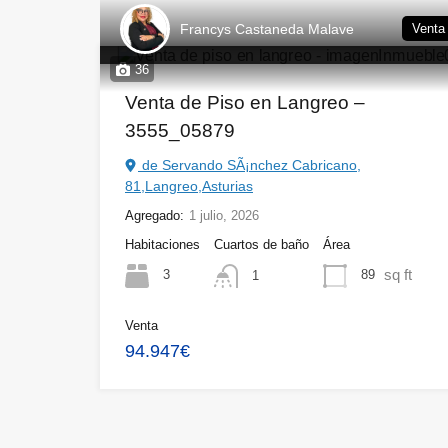
Francys Castaneda Malave
Venta
36
Venta de Piso en Langreo –
3555_05879
de Servando SÃ¡nchez Cabricano,
81,Langreo,Asturias
Agregado:
1 julio, 2026
Habitaciones
Cuartos de baño
Área
sq ft
3
89
1
Venta
94.947€