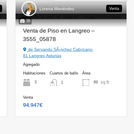
Lorena Menéndez
Venta
38
Venta de Piso en Langreo –
3555_05878
de Servando SÃ¡nchez Cabricano,
81,Langreo,Asturias
Agregado:
Habitaciones
Cuartos de baño
Área
sq ft
3
89
1
Venta
94.947€