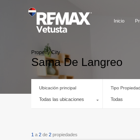
Inicio
Pr
Property City
Sama De Langreo
Ubicación principal
Tipo Propieda
Todas las ubicaciones
Todas
1
a
2
de
2
propiedades