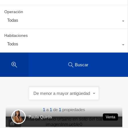
Operación
Todas
Habitaciones
Todos
Buscar
De menor a mayor antigüedad
1
a
1
de
1
propiedades
Paula Quirós
Venta
42