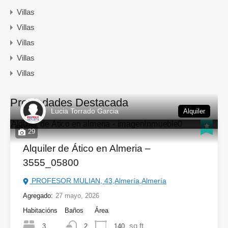
Villas
Villas
Villas
Villas
Villas
Propiedades Destacada
Lucia Torrado Garcia
Alquiler
29
Alquiler de Ático en Almeria –
3555_05800
PROFESOR MULIAN, 43,Almería,Almería
Agregado:
27 mayo, 2026
Habitacións
Baños
Área
sq ft
3
140
2