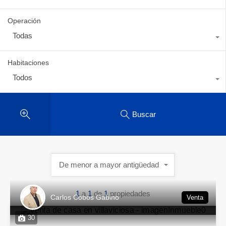
Operación
Todas
Habitaciones
Todos
Buscar
De menor a mayor antigüedad
1
a
1
de
1
propiedades
Carlos Cobos Gabino
Venta
30