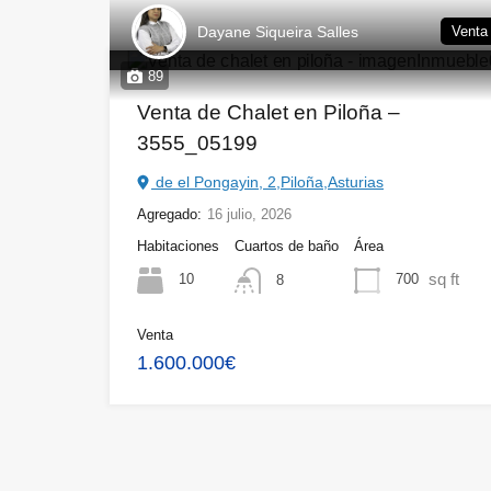
Dayane Siqueira Salles
Venta
89
Venta de Chalet en Piloña –
3555_05199
de el Pongayin, 2,Piloña,Asturias
Agregado:
16 julio, 2026
Habitaciones
Cuartos de baño
Área
sq ft
10
700
8
Venta
1.600.000€