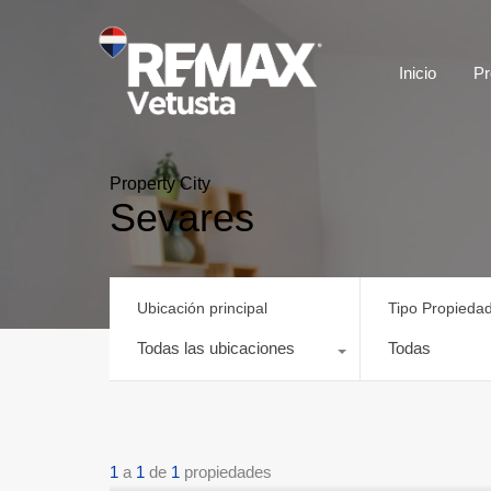
Inicio
Pr
Property City
Sevares
Ubicación principal
Tipo Propieda
Todas las ubicaciones
Todas
1
a
1
de
1
propiedades