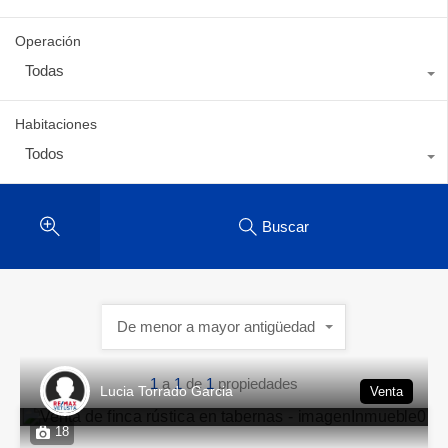
Operación
Todas
Habitaciones
Todos
Buscar
De menor a mayor antigüedad
1
a
1
de
1
propiedades
Lucia Torrado Garcia
Venta
18