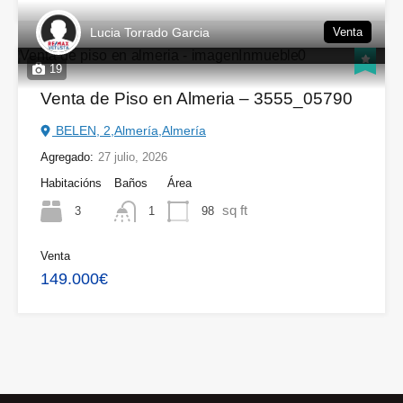
Lucia Torrado Garcia
Venta
19
Venta de Piso en Almeria – 3555_05790
BELEN, 2,Almería,Almería
Agregado:
27 julio, 2026
Habitacións
Baños
Área
sq ft
3
98
1
Venta
149.000€