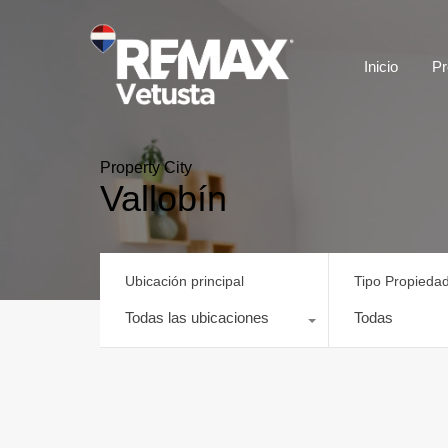
Inicio
Pr
Property City
Vallobín
Ubicación principal
Tipo Propieda
Todas las ubicaciones
Todas