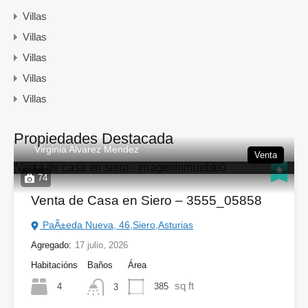
Villas
Villas
Villas
Villas
Villas
Propiedades Destacada
Virginia Alvarez Mendez
Venta
74
Venta de Casa en Siero – 3555_05858
PaÃ±eda Nueva, 46,Siero,Asturias
Agregado:
17 julio, 2026
Habitacións
Baños
Área
sq ft
4
385
3