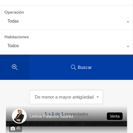
Operación
Todas
Habitaciones
Todos
Buscar
De menor a mayor antigüedad
1
a
1
de
1
propiedades
Leticia Palacios Suárez
Venta
45