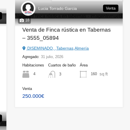
Lucia Torrado Garcia
Venta
18
Venta de Finca rústica en Tabernas
– 3555_05894
DISEMINADO, ,Tabernas,Almería
Agregado:
31 julio, 2026
Habitaciones
Cuartos de baño
Área
sq ft
4
160
3
Venta
250.000€