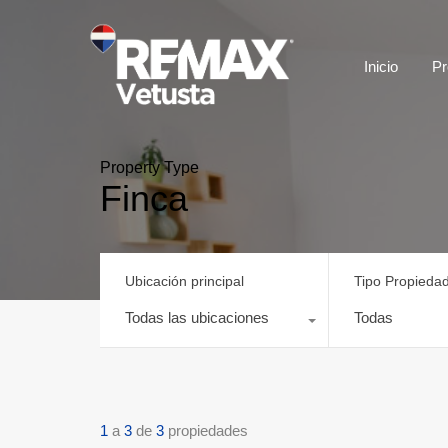
Inicio
Pr
Property Type
Finca
Ubicación principal
Tipo Propieda
Todas las ubicaciones
Todas
1
a
3
de
3
propiedades