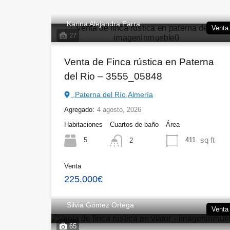
Karina Alejandra Parra
Venta
27
Venta de Finca rústica en Paterna
del Rio – 3555_05848
,Paterna del Río,Almería
Agregado:
4 agosto, 2026
Habitaciones
Cuartos de baño
Área
sq ft
5
411
2
Venta
225.000€
Silvia Gómez Ortega
Venta
65