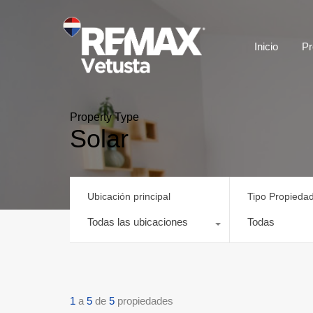
Inicio
Pr
Property Type
Solar
Ubicación principal
Tipo Propieda
Todas las ubicaciones
Todas
1
a
5
de
5
propiedades