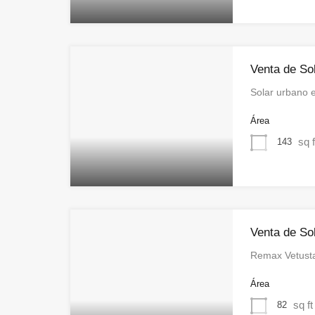
Venta de So
Solar urbano
Área
sq f
143
Venta de So
Remax Vetust
Área
sq ft
82