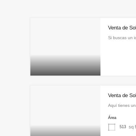
Venta de So
Si buscas un i
Venta de So
Aquí tienes u
Área
sq f
513