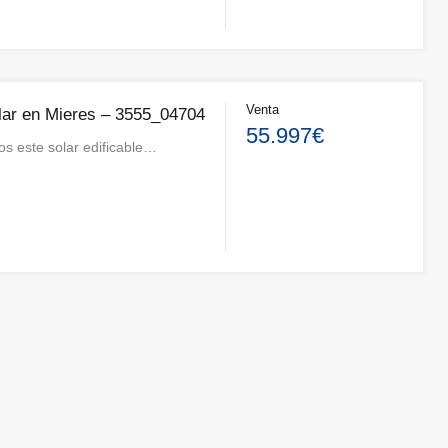
Venta
lar en Mieres – 3555_04704
55.997€
s este solar edificable…